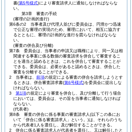
書
(
第5号様式
)
により審査請求人に通知しなければならな
い。
第3章
審査の手続
(審理の計画的進行)
第6条の2
当事者及び代理人並びに委員会は、円滑かつ迅速
で公正な審理の実現のため、審理において、相互に協力す
るとともに、審理の計画的な進行を図らなければならな
い。
(審査の併合及び分離)
第7条
委員会は、当事者の申請又は職権により、同一又は相
関連する事案に係る数個の審査請求を併合して審査するこ
とを適当と認めるときは、これを併合して審査することが
できる。
委員会は、必要があると認めるときは、併合した
審査を分離することができる。
2
当事者は、
前項
の規定による審査の併合を請求しようとす
るときは、併合審査請求書
(
第6号様式
)
を委員会に提出しな
ければならない。
3
第1項
の規定により審査を併合し、及び分離して行う場合
においては、委員会は、その旨を当事者に通知しなければ
ならない。
(代表者)
第8条
審査の併合に係る事案の審査請求人
(以下この条にお
いて「併合に係る審査請求人」という。)
は、それらのうち
から代表者1人を選任し、及び解任することができる。
2
併合に係る審査請求人が代表者を選任し、又は解任したと