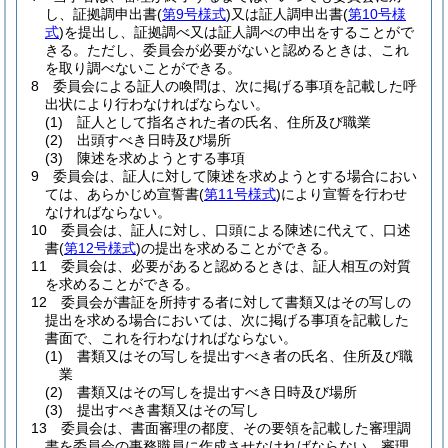
し、証拠調申出書
(
第9号様式
)
又は証人調申出書
(
第10号様
式
)
を提出し、証拠調べ又は証人調べの申出をすることがで
きる。
ただし、委員会が必要がないと認めるときは、これ
を取り調べないことができる。
8
委員会による証人の喚問は、次に掲げる事項を記載した呼
出状により行わなければならない。
(1)
証人として指名された者の氏名、住所及び職業
(2)
出頭すべき日時及び場所
(3)
陳述を求めようとする事項
9
委員会は、証人に対して陳述を求めようとする場合におい
ては、あらかじめ宣誓書
(
第11号様式
)
により宣誓を行わせ
なければならない。
10
委員会は、証人に対し、口頭による陳述に代えて、口述
書
(
第12号様式
)
の提出を求めることができる。
11
委員会は、必要があると認めるときは、証人相互の対質
を求めることができる。
12
委員会が書証を所持する者に対して書類又はその写しの
提出を求める場合においては、次に掲げる事項を記載した
書面で、これを行わなければならない。
(1)
書類又はその写しを提出すべき者の氏名、住所及び職
業
(2)
書類又はその写しを提出すべき日時及び場所
(3)
提出すべき書類又はその写し
13
委員会は、書面審理の都度、その要領を記載した審理調
書を委員会の事務職員に作成させなければならない。
審理