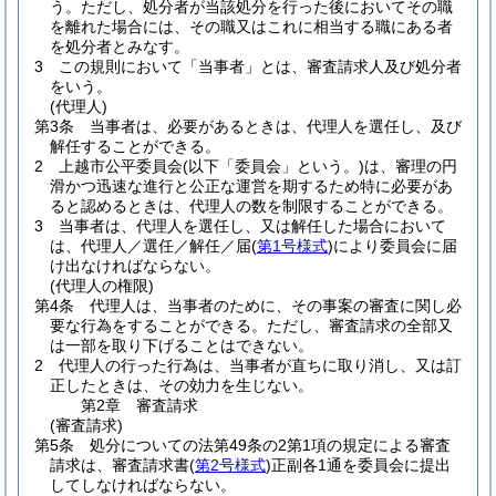
う。
ただし、処分者が当該処分を行った後においてその職
を離れた場合には、その職又はこれに相当する職にある者
を処分者とみなす。
3
この規則において「当事者」とは、審査請求人及び処分者
をいう。
(代理人)
第3条
当事者は、必要があるときは、代理人を選任し、及び
解任することができる。
2
上越市公平委員会
(以下「委員会」という。)
は、審理の円
滑かつ迅速な進行と公正な運営を期するため特に必要があ
ると認めるときは、代理人の数を制限することができる。
3
当事者は、代理人を選任し、又は解任した場合において
は、代理人／選任／解任／届
(
第1号様式
)
により委員会に届
け出なければならない。
(代理人の権限)
第4条
代理人は、当事者のために、その事案の審査に関し必
要な行為をすることができる。
ただし、審査請求の全部又
は一部を取り下げることはできない。
2
代理人の行った行為は、当事者が直ちに取り消し、又は訂
正したときは、その効力を生じない。
第2章
審査請求
(審査請求)
第5条
処分についての法第49条の2第1項の規定による審査
請求は、審査請求書
(
第2号様式
)
正副各1通を委員会に提出
してしなければならない。