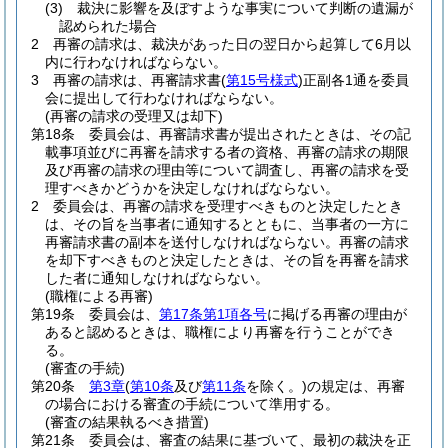
(3)
裁決に影響を及ぼすような事実について判断の遺漏が
認められた場合
2
再審の請求は、裁決があった日の翌日から起算して6月以
内に行わなければならない。
3
再審の請求は、再審請求書
(
第15号様式
)
正副各1通を委員
会に提出して行わなければならない。
(再審の請求の受理又は却下)
第18条
委員会は、再審請求書が提出されたときは、その記
載事項並びに再審を請求する者の資格、再審の請求の期限
及び再審の請求の理由等について調査し、再審の請求を受
理すべきかどうかを決定しなければならない。
2
委員会は、再審の請求を受理すべきものと決定したとき
は、その旨を当事者に通知するとともに、当事者の一方に
再審請求書の副本を送付しなければならない。
再審の請求
を却下すべきものと決定したときは、その旨を再審を請求
した者に通知しなければならない。
(職権による再審)
第19条
委員会は、
第17条第1項各号
に掲げる再審の理由が
あると認めるときは、職権により再審を行うことができ
る。
(審査の手続)
第20条
第3章
(
第10条
及び
第11条
を除く。)
の規定は、再審
の場合における審査の手続について準用する。
(審査の結果執るべき措置)
第21条
委員会は、審査の結果に基づいて、最初の裁決を正