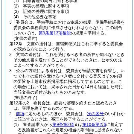
(1)
口頭審理の期日に関する事項
(2)
事実の整理に関する事項
(3)
証拠の整理に関する事項
(4)
その他必要な事項
3
委員会は、準備手続における協議の都度、準備手続調書を
委員会の事務職員に作成させなければならない。
この場合
においては、
第9条第13項後段
の規定を準用する。
(文書の送付)
第12条
文書の送付は、書留郵便又はこれに準ずると委員会
が認める方法によって行う。
2
文書の送付は、これを受けるべき者の所在が知れないとき
その他文書を送付することができないときは、公示の方法
によってすることができる。
3
公示の方法による送付は、委員会が当該文書を保管し、い
つでもその送付を受けるべき者に交付する旨又はその内容
の要旨を上越市役所掲示場に掲示してするものとする。
こ
の場合においては、掲示された日から14日を経過した時に
当該文書の送付があったものとみなす。
(審理の終了)
第12条の2
委員会は、必要な審理を終えたと認めるとき
は、審理を終了するものとする。
2
前項
に定めるもののほか、委員会は、
次の各号
のいずれか
に該当するときは、審理を終了することができる。
(1)
審査請求人から
第9条第2項
又は
第10条第2項
に規定す
る反論書がこれらの規定の相当の期間内に提出されない