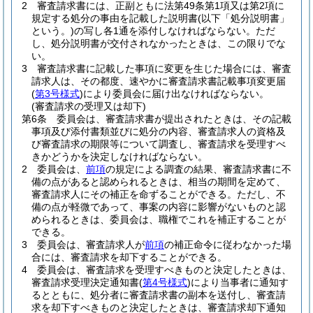
2
審査請求書には、正副ともに法第49条第1項又は第2項に
規定する処分の事由を記載した説明書
(以下「処分説明書」
という。)
の写し各1通を添付しなければならない。
ただ
し、処分説明書が交付されなかったときは、この限りでな
い。
3
審査請求書に記載した事項に変更を生じた場合には、審査
請求人は、その都度、速やかに審査請求書記載事項変更届
(
第3号様式
)
により委員会に届け出なければならない。
(審査請求の受理又は却下)
第6条
委員会は、審査請求書が提出されたときは、その記載
事項及び添付書類並びに処分の内容、審査請求人の資格及
び審査請求の期限等について調査し、審査請求を受理すべ
きかどうかを決定しなければならない。
2
委員会は、
前項
の規定による調査の結果、審査請求書に不
備の点があると認められるときは、相当の期間を定めて、
審査請求人にその補正を命ずることができる。
ただし、不
備の点が軽微であって、事案の内容に影響がないものと認
められるときは、委員会は、職権でこれを補正することが
できる。
3
委員会は、審査請求人が
前項
の補正命令に従わなかった場
合には、審査請求を却下することができる。
4
委員会は、審査請求を受理すべきものと決定したときは、
審査請求受理決定通知書
(
第4号様式
)
により当事者に通知す
るとともに、処分者に審査請求書の副本を送付し、審査請
求を却下すべきものと決定したときは、審査請求却下通知