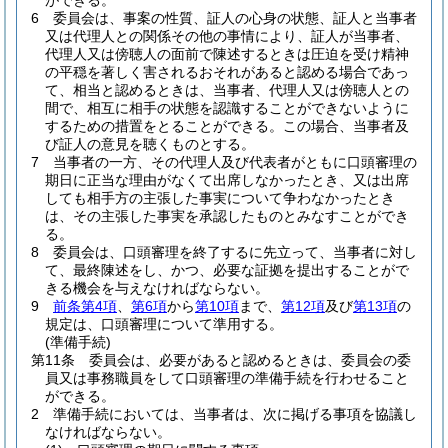
ができる。
6
委員会は、事案の性質、証人の心身の状態、証人と当事者
又は代理人との関係その他の事情により、証人が当事者、
代理人又は傍聴人の面前で陳述するときは圧迫を受け精神
の平穏を著しく害されるおそれがあると認める場合であっ
て、相当と認めるときは、当事者、代理人又は傍聴人との
間で、相互に相手の状態を認識することができないように
するための措置をとることができる。
この場合、当事者及
び証人の意見を聴くものとする。
7
当事者の一方、その代理人及び代表者がともに口頭審理の
期日に正当な理由がなくて出席しなかったとき、又は出席
しても相手方の主張した事実について争わなかったとき
は、その主張した事実を承認したものとみなすことができ
る。
8
委員会は、口頭審理を終了するに先立って、当事者に対し
て、最終陳述をし、かつ、必要な証拠を提出することがで
きる機会を与えなければならない。
9
前条第4項
、
第6項
から
第10項
まで、
第12項
及び
第13項
の
規定は、口頭審理について準用する。
(準備手続)
第11条
委員会は、必要があると認めるときは、委員会の委
員又は事務職員をして口頭審理の準備手続を行わせること
ができる。
2
準備手続においては、当事者は、次に掲げる事項を協議し
なければならない。