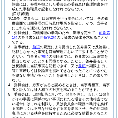
調書には、審理を担当した委員会の委員及び審理調書を作
成した事務職員が記名しなければならない。
(口頭審理)
第10条
委員会は、口頭審理を行う場合においては、その都
度書面で口頭審理の日時及び場所を指定し、かつ、当事者
にこれらを通知しなければならない。
2
委員会は、口頭審理の準備のため、期限を定めて、
前条第
1項
の答弁書又は
同条第2項
の反論書の提出を求めることが
できる。
3
当事者は、
前項
の規定により提出した答弁書又は反論書に
記載しなかった事実を口頭審理において主張することがで
きない。
当事者が
前項
の期限までに、答弁書又は反論書を
提出しなかったときも同様とする。
ただし、答弁書若しく
は反論書に当該事実を記載できず、又は
前項
の期限までに
答弁書若しくは反論書を提出できなかったことにつきやむ
を得ない事情があったことを疎明したときは、この限りで
ない。
4
委員会は、必要があると認めるときは、当事者相互、当事
者と証人又は証人相互の対質を求めることができる。
5
委員会は、口頭審理において、発言を許し、若しくは発言
がその事案に関係のない事項にわたる場合その他相当でな
い場合にはこれを制限し、又は委員会の職務の執行を妨げ
る者若しくは不当な行状をする者を退席させ、その他口頭
審理における秩序を維持するために必要な措置をとること