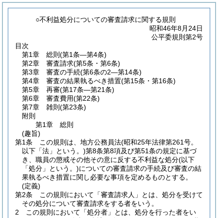
○不利益処分についての審査請求に関する規則
昭和46年8月24日
公平委規則第2号
目次
第1章
総則
(第1条―第4条)
第2章
審査請求
(第5条・第6条)
第3章
審査の手続
(第6条の2―第14条)
第4章
審査の結果執るべき措置
(第15条・第16条)
第5章
再審
(第17条―第21条)
第6章
審査費用
(第22条)
第7章
雑則
(第23条)
附則
第1章
総則
(趣旨)
第1条
この規則は、地方公務員法
(昭和25年法律第261号。
以下「法」という。)
第8条第8項及び第51条の規定に基づ
き、職員の懲戒その他その意に反する不利益な処分
(以下
「処分」という。)
についての審査請求の手続及び審査の結
果執るべき措置に関し必要な事項を定めるものとする。
(定義)
第2条
この規則において「審査請求人」とは、処分を受けて
その処分について審査請求をする者をいう。
2
この規則において「処分者」とは、処分を行った者をい