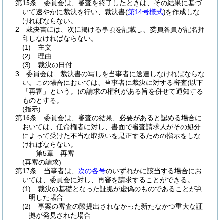
第15条
委員会は、審査を終了したときは、その結果に基づ
いて速やかに裁決を行い、裁決書
(
第14号様式
)
を作成しな
ければならない。
2
裁決書には、次に掲げる事項を記載し、委員各員が記名押
印しなければならない。
(1)
主文
(2)
理由
(3)
裁決の日付
3
委員会は、裁決書の写しを当事者に送達しなければならな
い。
この場合においては、当事者に裁決に対する審査
(以下
「再審」という。)
の請求の権利がある旨を併せて通知する
ものとする。
(指示)
第16条
委員会は、審査の結果、必要があると認める場合に
おいては、任命権者に対し、書面で審査請求人がその処分
によって受けた不当な取扱いを是正するための指示をしな
ければならない。
第5章
再審
(再審の請求)
第17条
当事者は、
次の各号
のいずれかに該当する場合にお
いては、委員会に対し、再審を請求することができる。
(1)
裁決の基礎となった証拠が虚偽のものであることが判
明した場合
(2)
事案の審査の際提出されなかった新たなかつ重大な証
拠が発見された場合