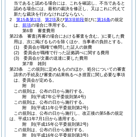
当であると認める場合には、これを確認し、不当であると
認める場合には、最初の裁決を修正し、又はこれに代えて
新たな裁決を行わなければならない。
2
第15条第1項
、
第2項
及び
第3項前段
並びに
第16条
の規定
は、
前項
の場合に準用する。
第6章
審査費用
第22条
審査
(再審の場合における審査を含む。)
に要した費
用は、次に掲げるものを除くほか、当事者の負担とする。
(1)
委員会が職権で喚問した証人の旅費
(2)
委員会が職権で行った証拠調べに関する費用
(3)
委員会が文書の送達に要した費用
第7章
雑則
第23条
この規則に定めるもののほか、処分についての審査
請求の手続及び審査の結果執るべき措置に関し必要な事項
は、委員会が定める。
附
則
この規則は、公布の日から施行する。
附
則
(平成7年
公平委規則第4号)
この規則は、公布の日から施行する。
附
則
(平成11年
公平委規則第2号)
この規則は、公布の日から施行し、改正後の第5条の規定
は、平成11年7月1日から適用する。
附
則
(平成15年
公平委規則第2号)
この規則は、公布の日から施行する。
附
則
(平成16年
公平委規則第3号)