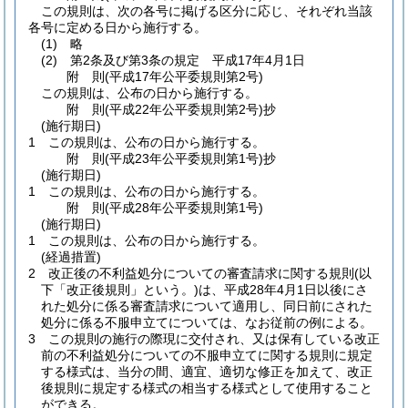
この規則は、次の各号に掲げる区分に応じ、それぞれ当該
各号に定める日から施行する。
(1)
略
(2)
第2条及び第3条の規定 平成17年4月1日
附
則
(平成17年
公平委規則第2号)
この規則は、公布の日から施行する。
附
則
(平成22年
公平委規則第2号)
抄
(施行期日)
1
この規則は、公布の日から施行する。
附
則
(平成23年
公平委規則第1号)
抄
(施行期日)
1
この規則は、公布の日から施行する。
附
則
(平成28年
公平委規則第1号)
(施行期日)
1
この規則は、公布の日から施行する。
(経過措置)
2
改正後の不利益処分についての審査請求に関する規則
(以
下「改正後規則」という。)
は、平成28年4月1日以後にさ
れた処分に係る審査請求について適用し、同日前にされた
処分に係る不服申立てについては、なお従前の例による。
3
この規則の施行の際現に交付され、又は保有している改正
前の不利益処分についての不服申立てに関する規則に規定
する様式は、当分の間、適宜、適切な修正を加えて、改正
後規則に規定する様式の相当する様式として使用すること
ができる。