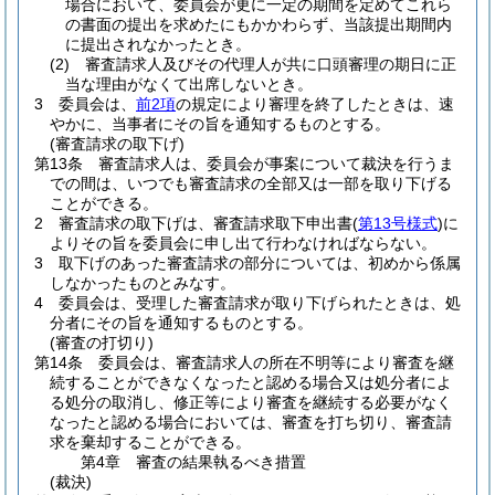
場合において、委員会が更に一定の期間を定めてこれら
の書面の提出を求めたにもかかわらず、当該提出期間内
に提出されなかったとき。
(2)
審査請求人及びその代理人が共に口頭審理の期日に正
当な理由がなくて出席しないとき。
3
委員会は、
前2項
の規定により審理を終了したときは、速
やかに、当事者にその旨を通知するものとする。
(審査請求の取下げ)
第13条
審査請求人は、委員会が事案について裁決を行うま
での間は、いつでも審査請求の全部又は一部を取り下げる
ことができる。
2
審査請求の取下げは、審査請求取下申出書
(
第13号様式
)
に
よりその旨を委員会に申し出て行わなければならない。
3
取下げのあった審査請求の部分については、初めから係属
しなかったものとみなす。
4
委員会は、受理した審査請求が取り下げられたときは、処
分者にその旨を通知するものとする。
(審査の打切り)
第14条
委員会は、審査請求人の所在不明等により審査を継
続することができなくなったと認める場合又は処分者によ
る処分の取消し、修正等により審査を継続する必要がなく
なったと認める場合においては、審査を打ち切り、審査請
求を棄却することができる。
第4章
審査の結果執るべき措置
(裁決)