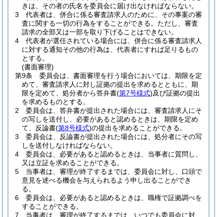
きは、その者の氏名を委員会に届け出なければならない。
3
代表者は、併合に係る審査請求人のために、その事案の審
査に関する一切の行為をすることができる。
ただし、審査
請求の全部又は一部を取り下げることはできない。
4
代表者が選任されている場合には、併合に係る審査請求人
に対する通知その他の行為は、代表者にすれば足りるもの
とする。
(書面審理)
第9条
委員会は、書面審理を行う場合においては、期限を定
めて、審査請求人に対し証拠の提出を求めるとともに、期
限を定めて、処分者から答弁書
(
第7号様式
)
及び証拠の提出
を求めるものとする。
2
委員会は、答弁書が提出された場合には、審査請求人にそ
の写しを送付し、必要があると認めるときは、期限を定め
て、反論書
(
第8号様式
)
の提出を求めることができる。
3
委員会は、反論書が提出された場合には、処分者にその写
しを送付しなければならない。
4
委員会は、必要があると認めるときは、当事者に質問し、
又は立証を求めることができる。
5
当事者は、審理が終了するまでは、委員会に対し、口頭で
意見を述べる機会を与えられるよう申し出ることができ
る。
6
委員会は、必要があると認めるときは、職権で証拠調べを
することができる。
7
当事者は、審理が終了するまでは、いつでも委員会に対