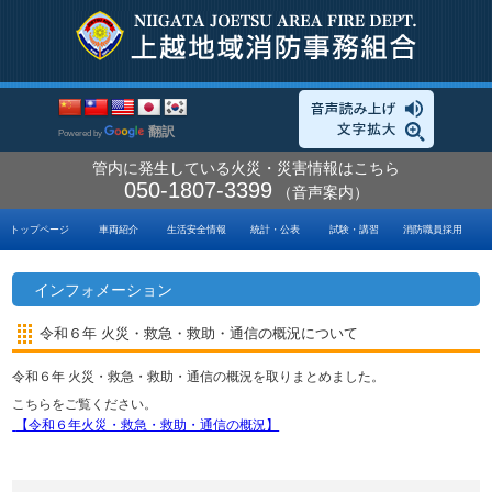
翻訳
Powered by
管内に発生している火災・災害情報はこちら
050-1807-3399
（音声案内）
トップページ
車両紹介
生活安全情報
統計・公表
試験・講習
消防職員採用
インフォメーション
令和６年 火災・救急・救助・通信の概況について
令和６年 火災・救急・救助・通信の概況を取りまとめました。
こちらをご覧ください。
【令和６年火災・救急・救助・通信の概況】