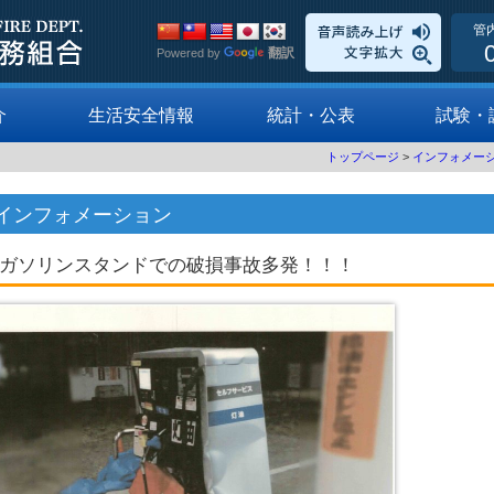
管
翻訳
Powered by
介
生活安全情報
統計・公表
試験・
トップページ
>
インフォメー
インフォメーション
ガソリンスタンドでの破損事故多発！！！