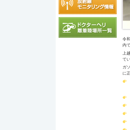
令
内
上
て
ガ
に