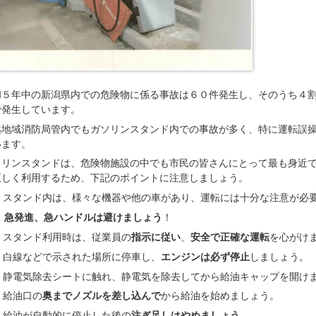
和５年中の新潟県内での危険物に係る事故は６０件発生し、そのうち４
で発生しています。
越地域消防局管内でもガソリンスタンド内での事故が多く、特に運転誤
います。
ソリンスタンドは、危険物施設の中でも市民の皆さんにとって最も身近
正しく利用するため、下記のポイントに注意しましょう。
スタンド内は、様々な機器や他の車があり、運転には十分な注意が必
急発進、急ハンドルは避けましょう
！
スタンド利用時は、従業員の
指示に従い
、
安全で正確な運転
を心がけ
白線などで示された場所に停車し、
エンジンは必ず停止
しましょう。
静電気除去シートに触れ、静電気を除去してから給油キャップを開け
給油口の
奥までノズルを差し込んで
から給油を始めましょう。
給油が自動的に停止した後の
注ぎ足しはやめましょう
。