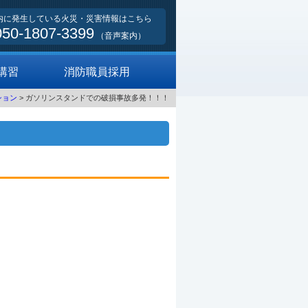
内に発生している火災・災害情報はこちら
050-1807-3399
（音声案内）
講習
消防職員採用
ション
> ガソリンスタンドでの破損事故多発！！！