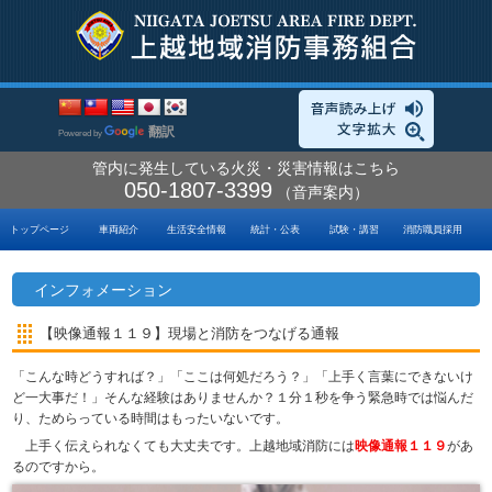
翻訳
Powered by
管内に発生している火災・災害情報はこちら
050-1807-3399
（音声案内）
トップページ
車両紹介
生活安全情報
統計・公表
試験・講習
消防職員採用
インフォメーション
【映像通報１１９】現場と消防をつなげる通報
「こんな時どうすれば？」「ここは何処だろう？」「上手く言葉にできないけ
ど一大事だ！」そんな経験はありませんか？１分１秒を争う緊急時では悩んだ
り、ためらっている時間はもったいないです。
上手く伝えられなくても大丈夫です。上越地域消防には
映像通報１１
９
があ
るのですから。