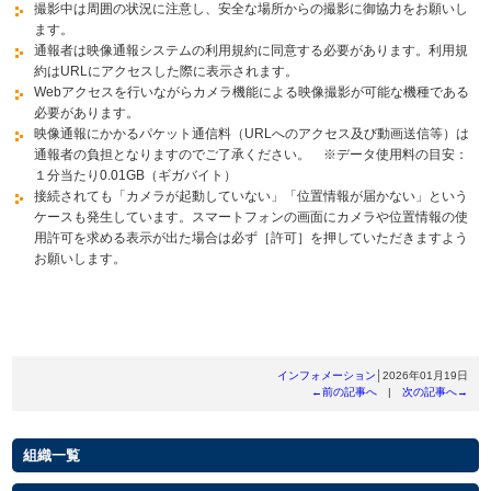
撮影中は周囲の状況に注意し、安全な場所からの撮影に御協力をお願いし
ます。
通報者は映像通報システムの利用規約に同意する必要があります。利用規
約はURLにアクセスした際に表示されます。
Webアクセスを行いながらカメラ機能による映像撮影が可能な機種である
必要があります。
映像通報にかかるパケット通信料（URLへのアクセス及び動画送信等）は
通報者の負担となりますのでご了承ください。 ※データ使用料の目安：
１分当たり0.01GB（ギガバイト）
接続されても「カメラが起動していない」「位置情報が届かない」という
ケースも発生しています。スマートフォンの画面にカメラや位置情報の使
用許可を求める表示が出た場合は必ず［許可］を押していただきますよう
お願いします。
インフォメーション
│2026年01月19日
←前の記事へ
|
次の記事へ→