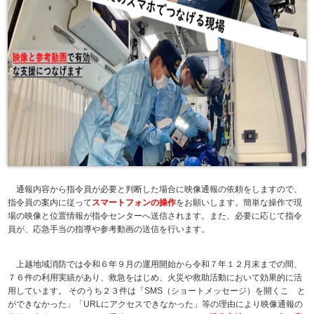
通報内容から指令員が必要と判断した場合に映像通報の依頼をしますので、
指令員の案内に従って
スマ
ートフォンの操作
をお願いします。簡単な操作で現
場の映像と位置情報が指令センターへ送信されます。また、必要に応じて指令
員が、応急手当の指導や参考動画の送信を行います。
上越地域消防では令和６年９月の運用開始から令和７年１２月末までの間、
７６件の利用実績があり、救急をはじめ、火災や救助活動において効果的に活
用しています。 そのうち２３件は「SMS（ショートメッセージ）を開くこ と
ができなかった」「URLにアクセスできなかった」等の理由により映像通報の