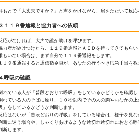
耳もとで「大丈夫ですか？」と声をかけながら、肩をたたいて反応
3.１１９番通報と協力者への依頼
反応がなければ、大声で誰か助けを呼びます。
協力者が駆けつけたら、１１９番通報とＡＥＤを持ってきてもらい
誰もいない場合は、まず自分で１１９番通報をします。
１１９番通報すると通信指令員が、あなたの行うべき応急手当を教
4.呼吸の確認
倒れている人が「普段どおりの呼吸」をしているかどうかを確認し
倒れている人のそばに座り、１０秒以内でその人の胸やおなかの上
吸」をしているかどうか判断します。
反応はないが「普段どおりの呼吸」をしている場合は、様子を見な
判断に迷う場合や、しゃくりあげるような途切れ途切れにおきる呼
判断します。