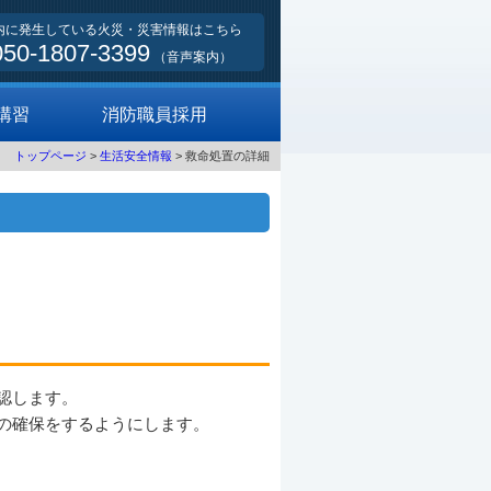
内に発生している火災・災害情報はこちら
050-1807-3399
（音声案内）
講習
消防職員採用
トップページ
>
生活安全情報
> 救命処置の詳細
認します。
の確保をするようにします。