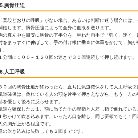
5.胸骨圧迫
「普段どおりの呼吸」がない場合、あるいは判断に迷う場合には、
開始します。胸骨圧迫によって全身に血液を送ります。
胸の真ん中を目安に胸骨の下半分を、重ねた両手で「強く、速く、
肘をまっすぐに伸ばして、手の付け根に垂直に体重をかけて、胸が
す。
１分間に１００～１２０回の速さで３０回連続して押し続けます。
6.人工呼吸
３０回の胸骨圧迫が終わったら、直ちに気道確保をして人工呼吸２
気道確保は、倒れている人の額を片手で押さえながら、もう一方の
部を優しく後ろに反らせます。
気道を確保したまま、額に当てた手の親指と人差し指で倒れている
１秒かけて吹き込みます。いったん口を離し、同じ要領でもう１回
人の胸が上がる程度です。
息の吹き込みは失敗しても２回までです。